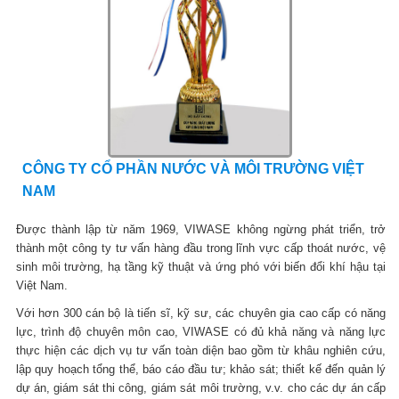
CÔNG TY CỔ PHẦN NƯỚC VÀ MÔI TRƯỜNG VIỆT
NAM
Được thành lập từ năm 1969, VIWASE không ngừng phát triển, trở
thành một công ty tư vấn hàng đầu trong lĩnh vực cấp thoát nước, vệ
sinh môi trường, hạ tầng kỹ thuật và ứng phó với biến đổi khí hậu tại
Việt Nam.
Với hơn 300 cán bộ là tiến sĩ, kỹ sư, các chuyên gia cao cấp có năng
lực, trình độ chuyên môn cao, VIWASE có đủ khả năng và năng lực
thực hiện các dịch vụ tư vấn toàn diện bao gồm từ khâu nghiên cứu,
lập quy hoạch tổng thể, báo cáo đầu tư; khảo sát; thiết kế đến quản lý
dự án, giám sát thi công, giám sát môi trường, v.v. cho các dự án cấp