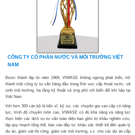
CÔNG TY CỔ PHẦN NƯỚC VÀ MÔI TRƯỜNG VIỆT
NAM
Được thành lập từ năm 1969, VIWASE không ngừng phát triển, trở
thành một công ty tư vấn hàng đầu trong lĩnh vực cấp thoát nước, vệ
sinh môi trường, hạ tầng kỹ thuật và ứng phó với biến đổi khí hậu tại
Việt Nam.
Với hơn 300 cán bộ là tiến sĩ, kỹ sư, các chuyên gia cao cấp có năng
lực, trình độ chuyên môn cao, VIWASE có đủ khả năng và năng lực
thực hiện các dịch vụ tư vấn toàn diện bao gồm từ khâu nghiên cứu,
lập quy hoạch tổng thể, báo cáo đầu tư; khảo sát; thiết kế đến quản lý
dự án, giám sát thi công, giám sát môi trường, v.v. cho các dự án cấp