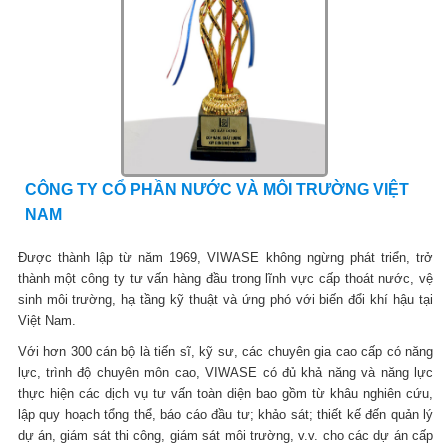
CÔNG TY CỔ PHẦN NƯỚC VÀ MÔI TRƯỜNG VIỆT
NAM
Được thành lập từ năm 1969, VIWASE không ngừng phát triển, trở
thành một công ty tư vấn hàng đầu trong lĩnh vực cấp thoát nước, vệ
sinh môi trường, hạ tầng kỹ thuật và ứng phó với biến đổi khí hậu tại
Việt Nam.
Với hơn 300 cán bộ là tiến sĩ, kỹ sư, các chuyên gia cao cấp có năng
lực, trình độ chuyên môn cao, VIWASE có đủ khả năng và năng lực
thực hiện các dịch vụ tư vấn toàn diện bao gồm từ khâu nghiên cứu,
lập quy hoạch tổng thể, báo cáo đầu tư; khảo sát; thiết kế đến quản lý
dự án, giám sát thi công, giám sát môi trường, v.v. cho các dự án cấp