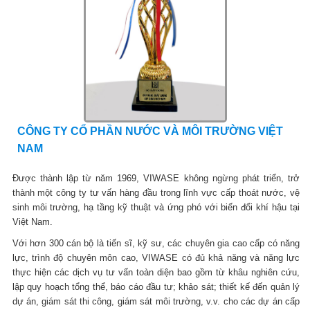
CÔNG TY CỔ PHẦN NƯỚC VÀ MÔI TRƯỜNG VIỆT
NAM
Được thành lập từ năm 1969, VIWASE không ngừng phát triển, trở
thành một công ty tư vấn hàng đầu trong lĩnh vực cấp thoát nước, vệ
sinh môi trường, hạ tầng kỹ thuật và ứng phó với biến đổi khí hậu tại
Việt Nam.
Với hơn 300 cán bộ là tiến sĩ, kỹ sư, các chuyên gia cao cấp có năng
lực, trình độ chuyên môn cao, VIWASE có đủ khả năng và năng lực
thực hiện các dịch vụ tư vấn toàn diện bao gồm từ khâu nghiên cứu,
lập quy hoạch tổng thể, báo cáo đầu tư; khảo sát; thiết kế đến quản lý
dự án, giám sát thi công, giám sát môi trường, v.v. cho các dự án cấp