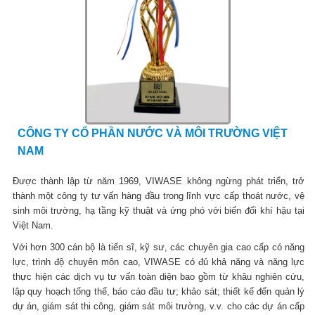
CÔNG TY CỔ PHẦN NƯỚC VÀ MÔI TRƯỜNG VIỆT
NAM
Được thành lập từ năm 1969, VIWASE không ngừng phát triển, trở
thành một công ty tư vấn hàng đầu trong lĩnh vực cấp thoát nước, vệ
sinh môi trường, hạ tầng kỹ thuật và ứng phó với biến đổi khí hậu tại
Việt Nam.
Với hơn 300 cán bộ là tiến sĩ, kỹ sư, các chuyên gia cao cấp có năng
lực, trình độ chuyên môn cao, VIWASE có đủ khả năng và năng lực
thực hiện các dịch vụ tư vấn toàn diện bao gồm từ khâu nghiên cứu,
lập quy hoạch tổng thể, báo cáo đầu tư; khảo sát; thiết kế đến quản lý
dự án, giám sát thi công, giám sát môi trường, v.v. cho các dự án cấp