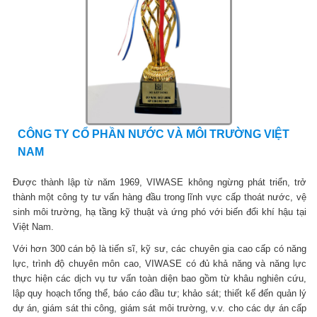
CÔNG TY CỔ PHẦN NƯỚC VÀ MÔI TRƯỜNG VIỆT
NAM
Được thành lập từ năm 1969, VIWASE không ngừng phát triển, trở
thành một công ty tư vấn hàng đầu trong lĩnh vực cấp thoát nước, vệ
sinh môi trường, hạ tầng kỹ thuật và ứng phó với biến đổi khí hậu tại
Việt Nam.
Với hơn 300 cán bộ là tiến sĩ, kỹ sư, các chuyên gia cao cấp có năng
lực, trình độ chuyên môn cao, VIWASE có đủ khả năng và năng lực
thực hiện các dịch vụ tư vấn toàn diện bao gồm từ khâu nghiên cứu,
lập quy hoạch tổng thể, báo cáo đầu tư; khảo sát; thiết kế đến quản lý
dự án, giám sát thi công, giám sát môi trường, v.v. cho các dự án cấp