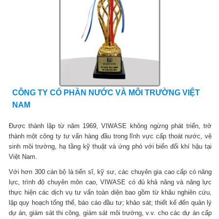
CÔNG TY CỔ PHẦN NƯỚC VÀ MÔI TRƯỜNG VIỆT
NAM
Được thành lập từ năm 1969, VIWASE không ngừng phát triển, trở
thành một công ty tư vấn hàng đầu trong lĩnh vực cấp thoát nước, vệ
sinh môi trường, hạ tầng kỹ thuật và ứng phó với biến đổi khí hậu tại
Việt Nam.
Với hơn 300 cán bộ là tiến sĩ, kỹ sư, các chuyên gia cao cấp có năng
lực, trình độ chuyên môn cao, VIWASE có đủ khả năng và năng lực
thực hiện các dịch vụ tư vấn toàn diện bao gồm từ khâu nghiên cứu,
lập quy hoạch tổng thể, báo cáo đầu tư; khảo sát; thiết kế đến quản lý
dự án, giám sát thi công, giám sát môi trường, v.v. cho các dự án cấp