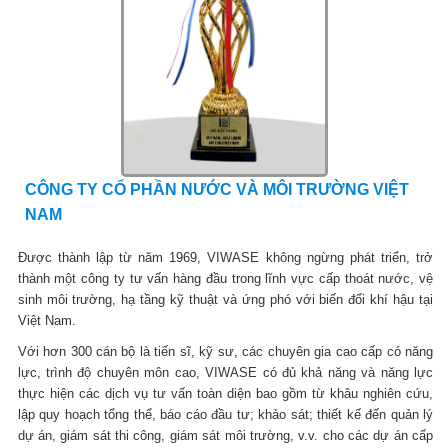
CÔNG TY CỔ PHẦN NƯỚC VÀ MÔI TRƯỜNG VIỆT
NAM
Được thành lập từ năm 1969, VIWASE không ngừng phát triển, trở
thành một công ty tư vấn hàng đầu trong lĩnh vực cấp thoát nước, vệ
sinh môi trường, hạ tầng kỹ thuật và ứng phó với biến đổi khí hậu tại
Việt Nam.
Với hơn 300 cán bộ là tiến sĩ, kỹ sư, các chuyên gia cao cấp có năng
lực, trình độ chuyên môn cao, VIWASE có đủ khả năng và năng lực
thực hiện các dịch vụ tư vấn toàn diện bao gồm từ khâu nghiên cứu,
lập quy hoạch tổng thể, báo cáo đầu tư; khảo sát; thiết kế đến quản lý
dự án, giám sát thi công, giám sát môi trường, v.v. cho các dự án cấp