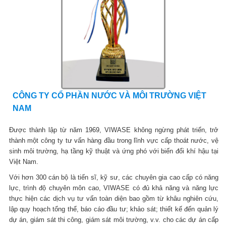
CÔNG TY CỔ PHẦN NƯỚC VÀ MÔI TRƯỜNG VIỆT
NAM
Được thành lập từ năm 1969, VIWASE không ngừng phát triển, trở
thành một công ty tư vấn hàng đầu trong lĩnh vực cấp thoát nước, vệ
sinh môi trường, hạ tầng kỹ thuật và ứng phó với biến đổi khí hậu tại
Việt Nam.
Với hơn 300 cán bộ là tiến sĩ, kỹ sư, các chuyên gia cao cấp có năng
lực, trình độ chuyên môn cao, VIWASE có đủ khả năng và năng lực
thực hiện các dịch vụ tư vấn toàn diện bao gồm từ khâu nghiên cứu,
lập quy hoạch tổng thể, báo cáo đầu tư; khảo sát; thiết kế đến quản lý
dự án, giám sát thi công, giám sát môi trường, v.v. cho các dự án cấp