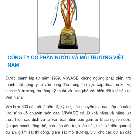
CÔNG TY CỔ PHẦN NƯỚC VÀ MÔI TRƯỜNG VIỆT
NAM
Được thành lập từ năm 1969, VIWASE không ngừng phát triển, trở
thành một công ty tư vấn hàng đầu trong lĩnh vực cấp thoát nước, vệ
sinh môi trường, hạ tầng kỹ thuật và ứng phó với biến đổi khí hậu tại
Việt Nam.
Với hơn 300 cán bộ là tiến sĩ, kỹ sư, các chuyên gia cao cấp có năng
lực, trình độ chuyên môn cao, VIWASE có đủ khả năng và năng lực
thực hiện các dịch vụ tư vấn toàn diện bao gồm từ khâu nghiên cứu,
lập quy hoạch tổng thể, báo cáo đầu tư; khảo sát; thiết kế đến quản lý
dự án, giám sát thi công, giám sát môi trường, v.v. cho các dự án cấp