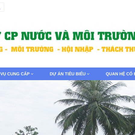
 VỤ CUNG CẤP
DỰ ÁN TIÊU BIỂU
QUAN HỆ CỔ