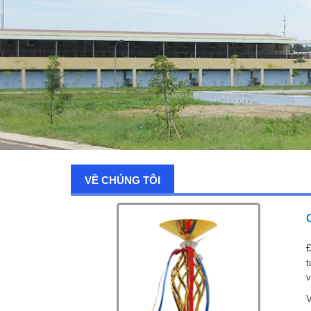
VỀ CHÚNG TÔI
Đ
t
v
V