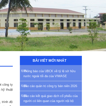
BÀI VIẾT MỚI NHẤT
Thông báo của UBCK về tỷ lệ sở hữu
nước ngoài tối đa của VIWASE
t công ty
Báo cáo quản trị công ty bán niên 2026
 kỹ thuật
Báo cáo kết quả giao dịch cổ phiếu của
người có liên quan của người nội bộ
 trình độ