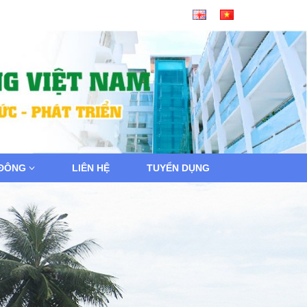
 ĐÔNG
LIÊN HỆ
TUYỂN DỤNG