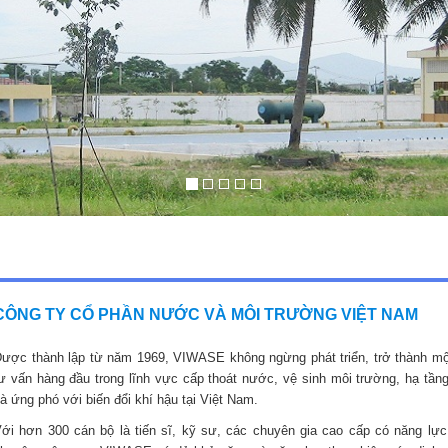
CÔNG TY CỔ PHẦN NƯỚC VÀ MÔI TRƯỜNG VIỆT NAM
ược thành lập từ năm 1969, VIWASE không ngừng phát triển, trở thành mộ
ư vấn hàng đầu trong lĩnh vực cấp thoát nước, vệ sinh môi trường, hạ tầng
à ứng phó với biến đổi khí hậu tại Việt Nam.
ới hơn 300 cán bộ là tiến sĩ, kỹ sư, các chuyên gia cao cấp có năng lực,