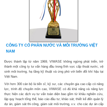
CÔNG TY CỔ PHẦN NƯỚC VÀ MÔI TRƯỜNG VIỆT
NAM
Được thành lập từ năm 1969, VIWASE không ngừng phát triển, trở
thành một công ty tư vấn hàng đầu trong lĩnh vực cấp thoát nước, vệ
sinh môi trường, hạ tầng kỹ thuật và ứng phó với biến đổi khí hậu tại
Việt Nam.
Với hơn 300 cán bộ là tiến sĩ, kỹ sư, các chuyên gia cao cấp có năng
lực, trình độ chuyên môn cao, VIWASE có đủ khả năng và năng lực
thực hiện các dịch vụ tư vấn toàn diện bao gồm từ khâu nghiên cứu,
lập quy hoạch tổng thể, báo cáo đầu tư; khảo sát; thiết kế đến quản lý
dự án, giám sát thi công, giám sát môi trường, v.v. cho các dự án cấp