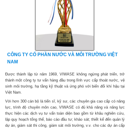
CÔNG TY CỔ PHẦN NƯỚC VÀ MÔI TRƯỜNG VIỆT
NAM
Được thành lập từ năm 1969, VIWASE không ngừng phát triển, trở
thành một công ty tư vấn hàng đầu trong lĩnh vực cấp thoát nước, vệ
sinh môi trường, hạ tầng kỹ thuật và ứng phó với biến đổi khí hậu tại
Việt Nam.
Với hơn 300 cán bộ là tiến sĩ, kỹ sư, các chuyên gia cao cấp có năng
lực, trình độ chuyên môn cao, VIWASE có đủ khả năng và năng lực
thực hiện các dịch vụ tư vấn toàn diện bao gồm từ khâu nghiên cứu,
lập quy hoạch tổng thể, báo cáo đầu tư; khảo sát; thiết kế đến quản lý
dự án, giám sát thi công, giám sát môi trường, v.v. cho các dự án cấp