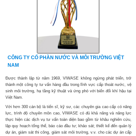
CÔNG TY CỔ PHẦN NƯỚC VÀ MÔI TRƯỜNG VIỆT
NAM
Được thành lập từ năm 1969, VIWASE không ngừng phát triển, trở
thành một công ty tư vấn hàng đầu trong lĩnh vực cấp thoát nước, vệ
sinh môi trường, hạ tầng kỹ thuật và ứng phó với biến đổi khí hậu tại
Việt Nam.
Với hơn 300 cán bộ là tiến sĩ, kỹ sư, các chuyên gia cao cấp có năng
lực, trình độ chuyên môn cao, VIWASE có đủ khả năng và năng lực
thực hiện các dịch vụ tư vấn toàn diện bao gồm từ khâu nghiên cứu,
lập quy hoạch tổng thể, báo cáo đầu tư; khảo sát; thiết kế đến quản lý
dự án, giám sát thi công, giám sát môi trường, v.v. cho các dự án cấp