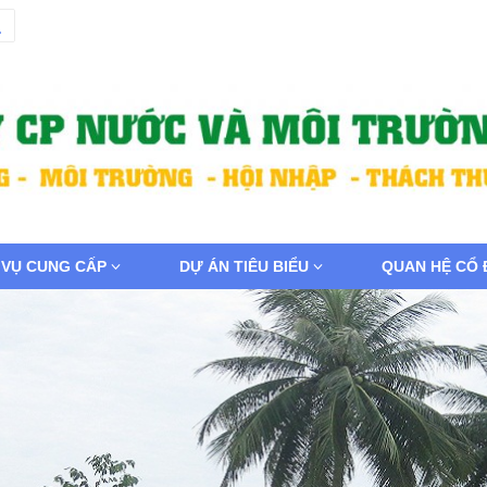
 VỤ CUNG CẤP
DỰ ÁN TIÊU BIỂU
QUAN HỆ CỔ