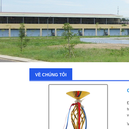
VỀ CHÚNG TÔI
Đ
t
v
V