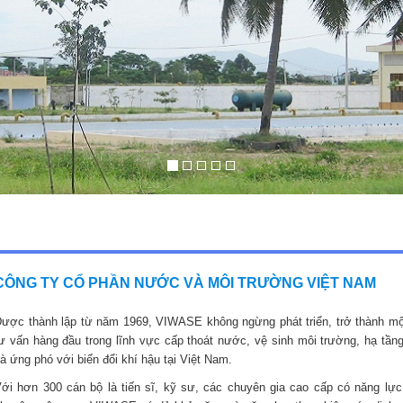
CÔNG TY CỔ PHẦN NƯỚC VÀ MÔI TRƯỜNG VIỆT NAM
ược thành lập từ năm 1969, VIWASE không ngừng phát triển, trở thành mộ
ư vấn hàng đầu trong lĩnh vực cấp thoát nước, vệ sinh môi trường, hạ tầng
à ứng phó với biến đổi khí hậu tại Việt Nam.
ới hơn 300 cán bộ là tiến sĩ, kỹ sư, các chuyên gia cao cấp có năng lực,