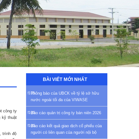
BÀI VIẾT MỚI NHẤT
Thông báo của UBCK về tỷ lệ sở hữu
nước ngoài tối đa của VIWASE
t công ty
Báo cáo quản trị công ty bán niên 2026
 kỹ thuật
Báo cáo kết quả giao dịch cổ phiếu của
người có liên quan của người nội bộ
 trình độ