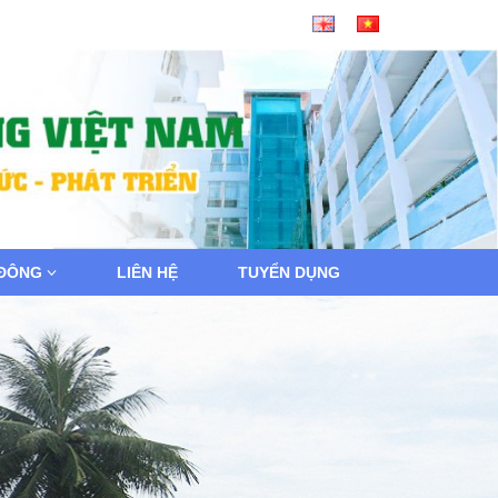
 ĐÔNG
LIÊN HỆ
TUYỂN DỤNG