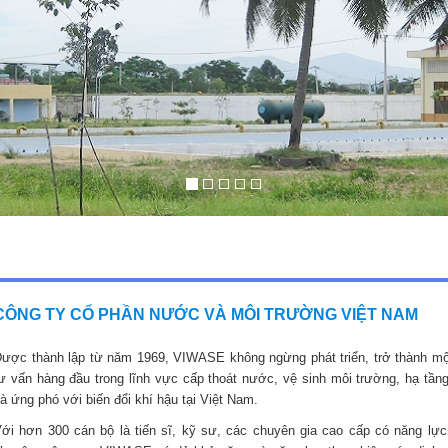
CÔNG TY CỔ PHẦN NƯỚC VÀ MÔI TRƯỜNG VIỆT NAM
ược thành lập từ năm 1969, VIWASE không ngừng phát triển, trở thành mộ
ư vấn hàng đầu trong lĩnh vực cấp thoát nước, vệ sinh môi trường, hạ tầng
à ứng phó với biến đổi khí hậu tại Việt Nam.
ới hơn 300 cán bộ là tiến sĩ, kỹ sư, các chuyên gia cao cấp có năng lực,