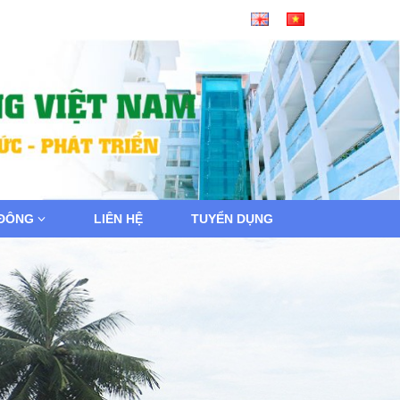
 ĐÔNG
LIÊN HỆ
TUYỂN DỤNG