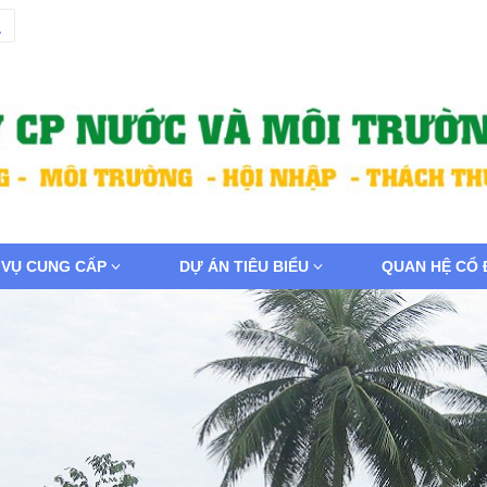
 VỤ CUNG CẤP
DỰ ÁN TIÊU BIỂU
QUAN HỆ CỔ