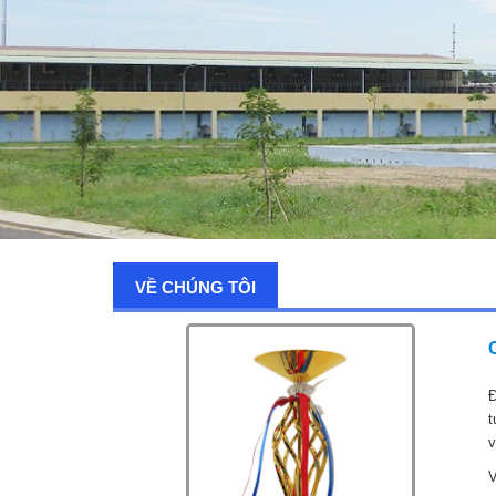
VỀ CHÚNG TÔI
Đ
t
v
V