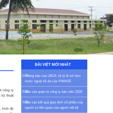
BÀI VIẾT MỚI NHẤT
Thông báo của UBCK về tỷ lệ sở hữu
nước ngoài tối đa của VIWASE
t công ty
Báo cáo quản trị công ty bán niên 2026
 kỹ thuật
Báo cáo kết quả giao dịch cổ phiếu của
người có liên quan của người nội bộ
 trình độ