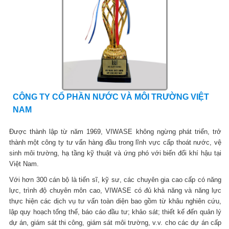
CÔNG TY CỔ PHẦN NƯỚC VÀ MÔI TRƯỜNG VIỆT
NAM
Được thành lập từ năm 1969, VIWASE không ngừng phát triển, trở
thành một công ty tư vấn hàng đầu trong lĩnh vực cấp thoát nước, vệ
sinh môi trường, hạ tầng kỹ thuật và ứng phó với biến đổi khí hậu tại
Việt Nam.
Với hơn 300 cán bộ là tiến sĩ, kỹ sư, các chuyên gia cao cấp có năng
lực, trình độ chuyên môn cao, VIWASE có đủ khả năng và năng lực
thực hiện các dịch vụ tư vấn toàn diện bao gồm từ khâu nghiên cứu,
lập quy hoạch tổng thể, báo cáo đầu tư; khảo sát; thiết kế đến quản lý
dự án, giám sát thi công, giám sát môi trường, v.v. cho các dự án cấp