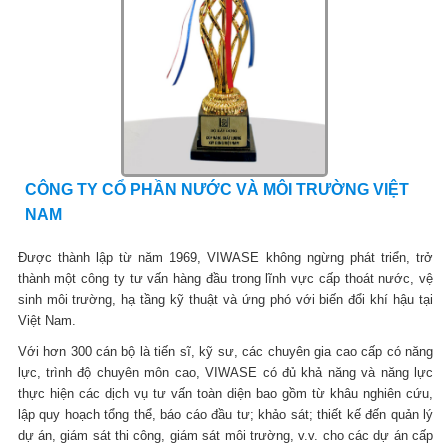
CÔNG TY CỔ PHẦN NƯỚC VÀ MÔI TRƯỜNG VIỆT
NAM
Được thành lập từ năm 1969, VIWASE không ngừng phát triển, trở
thành một công ty tư vấn hàng đầu trong lĩnh vực cấp thoát nước, vệ
sinh môi trường, hạ tầng kỹ thuật và ứng phó với biến đổi khí hậu tại
Việt Nam.
Với hơn 300 cán bộ là tiến sĩ, kỹ sư, các chuyên gia cao cấp có năng
lực, trình độ chuyên môn cao, VIWASE có đủ khả năng và năng lực
thực hiện các dịch vụ tư vấn toàn diện bao gồm từ khâu nghiên cứu,
lập quy hoạch tổng thể, báo cáo đầu tư; khảo sát; thiết kế đến quản lý
dự án, giám sát thi công, giám sát môi trường, v.v. cho các dự án cấp