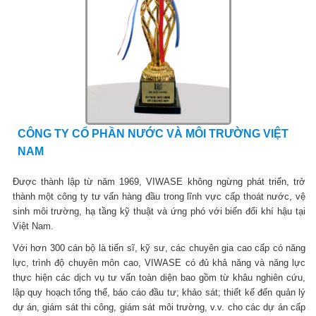
CÔNG TY CỔ PHẦN NƯỚC VÀ MÔI TRƯỜNG VIỆT
NAM
Được thành lập từ năm 1969, VIWASE không ngừng phát triển, trở
thành một công ty tư vấn hàng đầu trong lĩnh vực cấp thoát nước, vệ
sinh môi trường, hạ tầng kỹ thuật và ứng phó với biến đổi khí hậu tại
Việt Nam.
Với hơn 300 cán bộ là tiến sĩ, kỹ sư, các chuyên gia cao cấp có năng
lực, trình độ chuyên môn cao, VIWASE có đủ khả năng và năng lực
thực hiện các dịch vụ tư vấn toàn diện bao gồm từ khâu nghiên cứu,
lập quy hoạch tổng thể, báo cáo đầu tư; khảo sát; thiết kế đến quản lý
dự án, giám sát thi công, giám sát môi trường, v.v. cho các dự án cấp