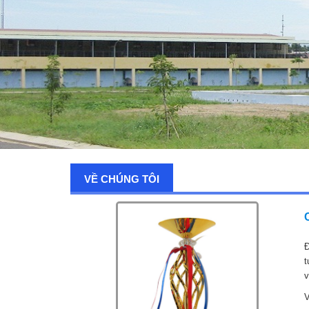
VỀ CHÚNG TÔI
Đ
t
v
V