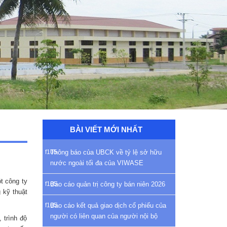
BÀI VIẾT MỚI NHẤT
Thông báo của UBCK về tỷ lệ sở hữu
nước ngoài tối đa của VIWASE
t công ty
Báo cáo quản trị công ty bán niên 2026
 kỹ thuật
Báo cáo kết quả giao dịch cổ phiếu của
người có liên quan của người nội bộ
 trình độ