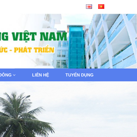
 ĐÔNG
LIÊN HỆ
TUYỂN DỤNG