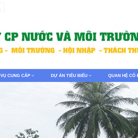
 VỤ CUNG CẤP
DỰ ÁN TIÊU BIỂU
QUAN HỆ CỔ