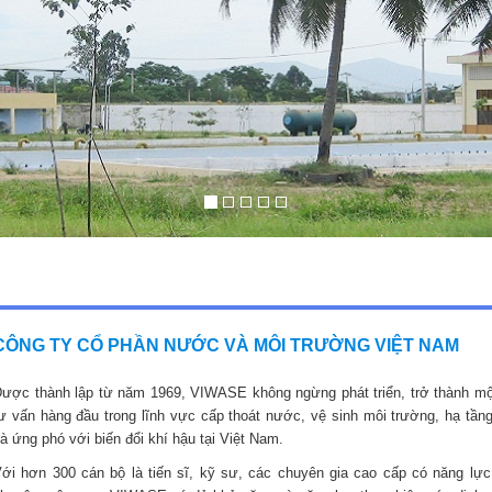
CÔNG TY CỔ PHẦN NƯỚC VÀ MÔI TRƯỜNG VIỆT NAM
ược thành lập từ năm 1969, VIWASE không ngừng phát triển, trở thành mộ
ư vấn hàng đầu trong lĩnh vực cấp thoát nước, vệ sinh môi trường, hạ tầng
à ứng phó với biến đổi khí hậu tại Việt Nam.
ới hơn 300 cán bộ là tiến sĩ, kỹ sư, các chuyên gia cao cấp có năng lực,