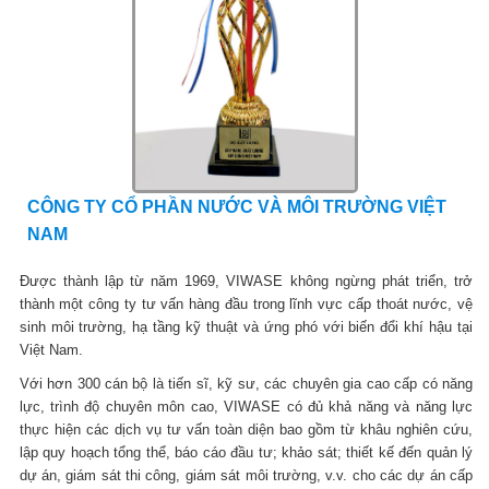
CÔNG TY CỔ PHẦN NƯỚC VÀ MÔI TRƯỜNG VIỆT
NAM
Được thành lập từ năm 1969, VIWASE không ngừng phát triển, trở
thành một công ty tư vấn hàng đầu trong lĩnh vực cấp thoát nước, vệ
sinh môi trường, hạ tầng kỹ thuật và ứng phó với biến đổi khí hậu tại
Việt Nam.
Với hơn 300 cán bộ là tiến sĩ, kỹ sư, các chuyên gia cao cấp có năng
lực, trình độ chuyên môn cao, VIWASE có đủ khả năng và năng lực
thực hiện các dịch vụ tư vấn toàn diện bao gồm từ khâu nghiên cứu,
lập quy hoạch tổng thể, báo cáo đầu tư; khảo sát; thiết kế đến quản lý
dự án, giám sát thi công, giám sát môi trường, v.v. cho các dự án cấp