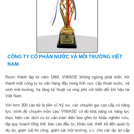
CÔNG TY CỔ PHẦN NƯỚC VÀ MÔI TRƯỜNG VIỆT
NAM
Được thành lập từ năm 1969, VIWASE không ngừng phát triển, trở
thành một công ty tư vấn hàng đầu trong lĩnh vực cấp thoát nước, vệ
sinh môi trường, hạ tầng kỹ thuật và ứng phó với biến đổi khí hậu tại
Việt Nam.
Với hơn 300 cán bộ là tiến sĩ, kỹ sư, các chuyên gia cao cấp có năng
lực, trình độ chuyên môn cao, VIWASE có đủ khả năng và năng lực
thực hiện các dịch vụ tư vấn toàn diện bao gồm từ khâu nghiên cứu,
lập quy hoạch tổng thể, báo cáo đầu tư; khảo sát; thiết kế đến quản lý
dự án, giám sát thi công, giám sát môi trường, v.v. cho các dự án cấp