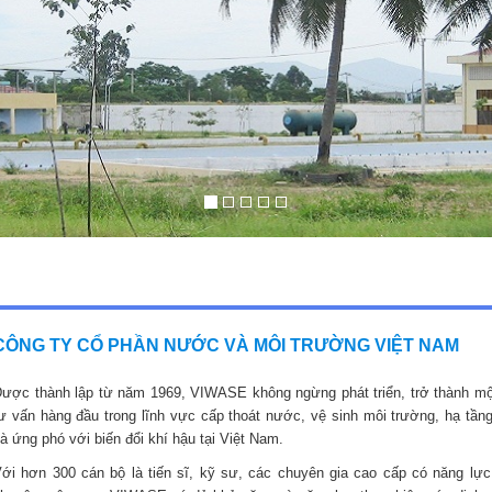
CÔNG TY CỔ PHẦN NƯỚC VÀ MÔI TRƯỜNG VIỆT NAM
ược thành lập từ năm 1969, VIWASE không ngừng phát triển, trở thành mộ
ư vấn hàng đầu trong lĩnh vực cấp thoát nước, vệ sinh môi trường, hạ tầng
à ứng phó với biến đổi khí hậu tại Việt Nam.
ới hơn 300 cán bộ là tiến sĩ, kỹ sư, các chuyên gia cao cấp có năng lực,