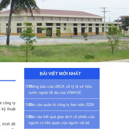
BÀI VIẾT MỚI NHẤT
Thông báo của UBCK về tỷ lệ sở hữu
nước ngoài tối đa của VIWASE
t công ty
Báo cáo quản trị công ty bán niên 2026
 kỹ thuật
Báo cáo kết quả giao dịch cổ phiếu của
người có liên quan của người nội bộ
 trình độ