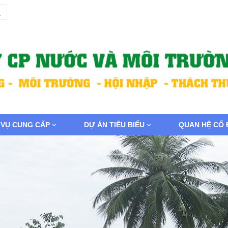
 VỤ CUNG CẤP
DỰ ÁN TIÊU BIỂU
QUAN HỆ CỔ