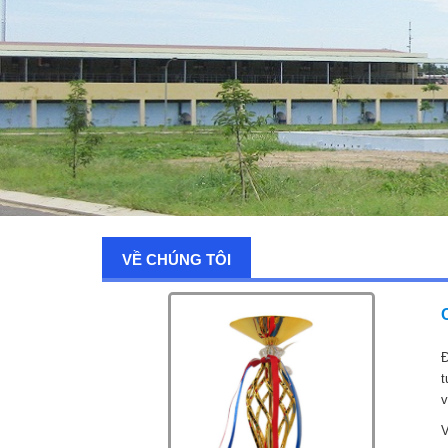
VỀ CHÚNG TÔI
Đ
t
v
V