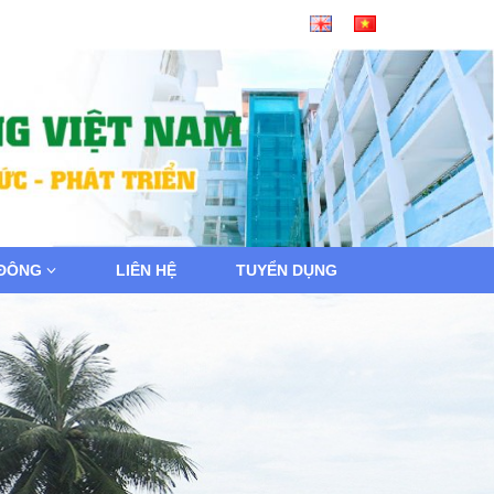
 ĐÔNG
LIÊN HỆ
TUYỂN DỤNG