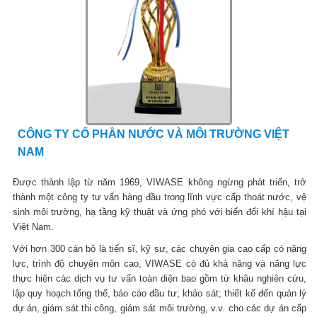
CÔNG TY CỔ PHẦN NƯỚC VÀ MÔI TRƯỜNG VIỆT
NAM
Được thành lập từ năm 1969, VIWASE không ngừng phát triển, trở
thành một công ty tư vấn hàng đầu trong lĩnh vực cấp thoát nước, vệ
sinh môi trường, hạ tầng kỹ thuật và ứng phó với biến đổi khí hậu tại
Việt Nam.
Với hơn 300 cán bộ là tiến sĩ, kỹ sư, các chuyên gia cao cấp có năng
lực, trình độ chuyên môn cao, VIWASE có đủ khả năng và năng lực
thực hiện các dịch vụ tư vấn toàn diện bao gồm từ khâu nghiên cứu,
lập quy hoạch tổng thể, báo cáo đầu tư; khảo sát; thiết kế đến quản lý
dự án, giám sát thi công, giám sát môi trường, v.v. cho các dự án cấp