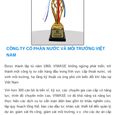
CÔNG TY CỔ PHẦN NƯỚC VÀ MÔI TRƯỜNG VIỆT
NAM
Được thành lập từ năm 1969, VIWASE không ngừng phát triển, trở
thành một công ty tư vấn hàng đầu trong lĩnh vực cấp thoát nước, vệ
sinh môi trường, hạ tầng kỹ thuật và ứng phó với biến đổi khí hậu tại
Việt Nam.
Với hơn 300 cán bộ là tiến sĩ, kỹ sư, các chuyên gia cao cấp có năng
lực, trình độ chuyên môn cao, VIWASE có đủ khả năng và năng lực
thực hiện các dịch vụ tư vấn toàn diện bao gồm từ khâu nghiên cứu,
lập quy hoạch tổng thể, báo cáo đầu tư; khảo sát; thiết kế đến quản lý
dự án, giám sát thi công, giám sát môi trường, v.v. cho các dự án cấp