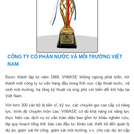
CÔNG TY CỔ PHẦN NƯỚC VÀ MÔI TRƯỜNG VIỆT
NAM
Được thành lập từ năm 1969, VIWASE không ngừng phát triển, trở
thành một công ty tư vấn hàng đầu trong lĩnh vực cấp thoát nước, vệ
sinh môi trường, hạ tầng kỹ thuật và ứng phó với biến đổi khí hậu tại
Việt Nam.
Với hơn 300 cán bộ là tiến sĩ, kỹ sư, các chuyên gia cao cấp có năng
lực, trình độ chuyên môn cao, VIWASE có đủ khả năng và năng lực
thực hiện các dịch vụ tư vấn toàn diện bao gồm từ khâu nghiên cứu,
lập quy hoạch tổng thể, báo cáo đầu tư; khảo sát; thiết kế đến quản lý
dự án, giám sát thi công, giám sát môi trường, v.v. cho các dự án cấp